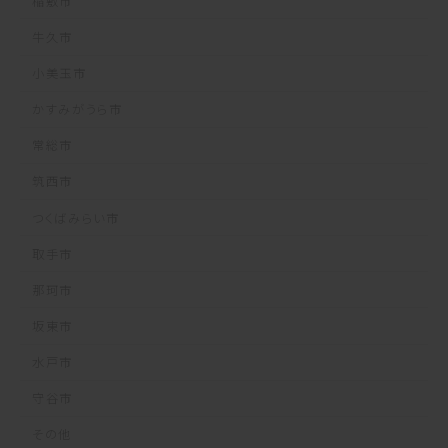
稲敷市
牛久市
小美玉市
かすみがうら市
常総市
筑西市
つくばみらい市
取手市
那珂市
坂東市
水戸市
守谷市
その他