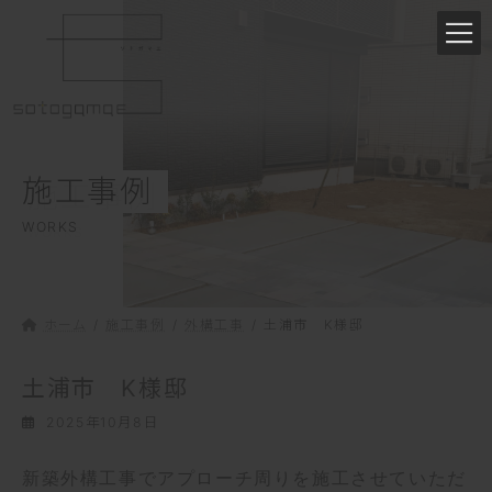
コ
ナ
ン
ビ
テ
ゲ
ン
ー
ツ
シ
へ
ョ
ス
ン
施工事例
キ
に
ッ
移
WORKS
プ
動
ホーム
施工事例
外構工事
土浦市 K様邸
土浦市 K様邸
2025年10月8日
新築外構工事でアプローチ周りを施工させていただ