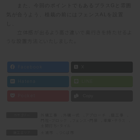
また、今回のポイントでもあるプラスGと雰囲
気が合うよう、植栽の前には
フェンスALを設置
し、
立体感が出るよう高さ違いで奥行きを持たせるよ
うな設置方法といたしました。
Facebook
X
Hatena
LINE
Pocket
Copy
外構工事
、
外構一式
、
アプローチ
、
庭工事
、
カテゴリー
門柱・ブロック
、
フェンス・門扉
、
車庫・テラス
、
土間打ち・タイル
土浦市
、
つくば市
施工エリア