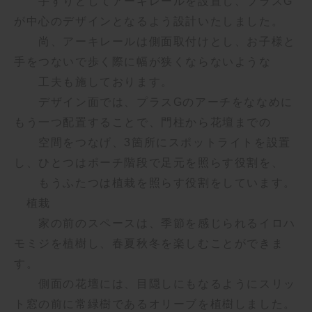
手すりとして
アーキレールを設置し、プラスG
が中心のデザインとなるよう設計いたしました。
尚、アーキレールは側面取付けとし、お子様と
手をつないで歩く際に幅が狭くならないような
工夫も施しております。
デザイン面では、プラスGのアーチをななめに
もう一つ配置することで、門柱から花壇までの
空間をつなげ、
3箇所に
スポットライトを設置
し、ひとつはポーチ階段で足元を照らす役割を、
もうふたつは植栽を照らす役割をしています。
植栽
家の前のスペースは、季節を感じられるイロハ
モミジを植樹し、春夏秋冬を楽しむことができま
す。
側面の花壇には、目隠しにもなるようにスリッ
ト窓の前に常緑樹であるオリーブを植樹しました。