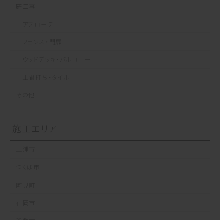
庭工事
アプローチ
フェンス・門扉
ウッドデッキ・バルコニー
土間打ち・タイル
その他
施工エリア
土浦市
つくば市
阿見町
石岡市