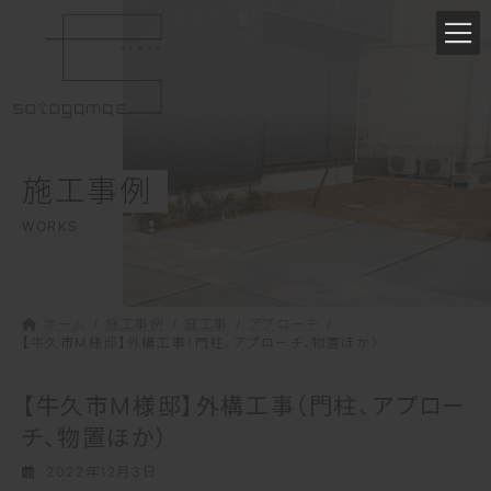
コ
ナ
ン
ビ
テ
ゲ
ン
ー
ツ
シ
へ
ョ
ス
ン
施工事例
キ
に
ッ
移
WORKS
プ
動
ホーム
施工事例
庭工事
アプローチ
【牛久市M様邸】外構工事（門柱、アプローチ、物置ほか）
【牛久市M様邸】外構工事（門柱、アプロー
チ、物置ほか）
2022年12月3日