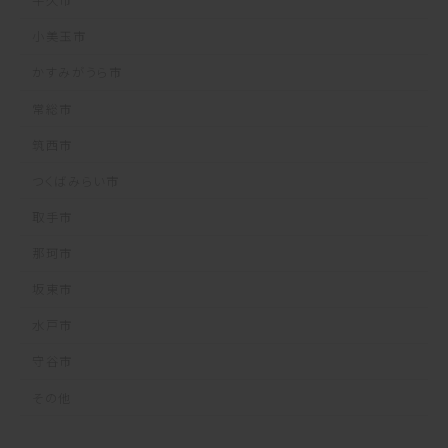
牛久市
小美玉市
かすみがうら市
常総市
筑西市
つくばみらい市
取手市
那珂市
坂東市
水戸市
守谷市
その他