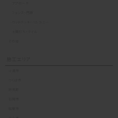
アプローチ
フェンス・門扉
ウッドデッキ・バルコニー
土間打ち・タイル
その他
施工エリア
土浦市
つくば市
阿見町
石岡市
稲敷市