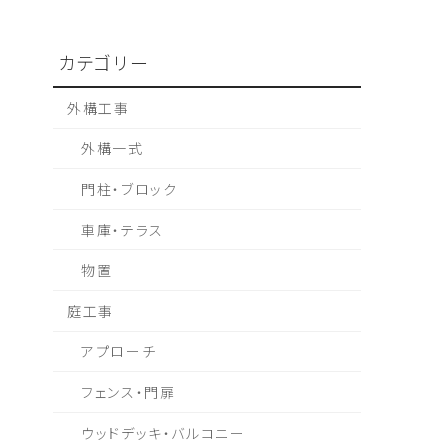
カテゴリー
外構工事
外構一式
門柱・ブロック
車庫・テラス
物置
庭工事
アプローチ
フェンス・門扉
ウッドデッキ・バルコニー