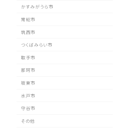
かすみがうら市
常総市
筑西市
つくばみらい市
取手市
那珂市
坂東市
水戸市
守谷市
その他