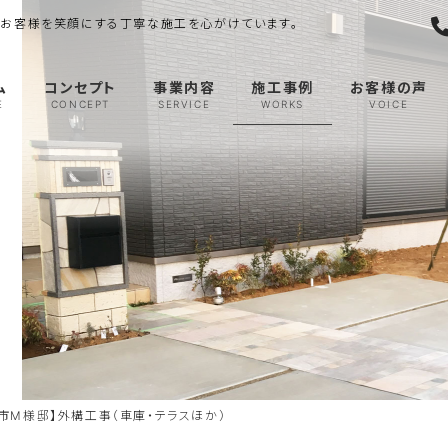
-」｜お客様を笑顔にする丁寧な施工を心がけています。
ム
コンセプト
事業内容
施工事例
お客様の声
E
CONCEPT
SERVICE
WORKS
VOICE
市M様邸】外構工事（車庫・テラスほか）