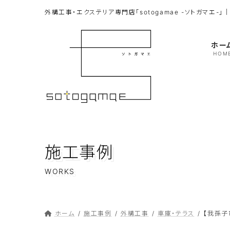
コ
ナ
外構工事・エクステリア専門店「sotogamae -ソトガマエ
ン
ビ
テ
ゲ
ン
ー
ホー
HOM
ツ
シ
へ
ョ
ス
ン
キ
に
ッ
移
プ
動
施工事例
WORKS
ホーム
施工事例
外構工事
車庫・テラス
【我孫子