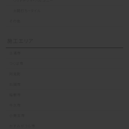
ウッドデッキ・バルコニー
土間打ち・タイル
その他
施工エリア
土浦市
つくば市
阿見町
石岡市
稲敷市
牛久市
小美玉市
かすみがうら市