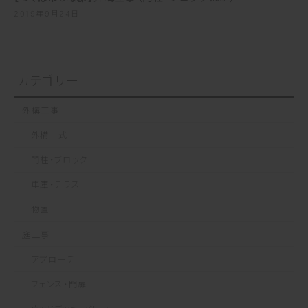
2019年9月24日
カテゴリー
外構工事
外構一式
門柱・ブロック
車庫・テラス
物置
庭工事
アプローチ
フェンス・門扉