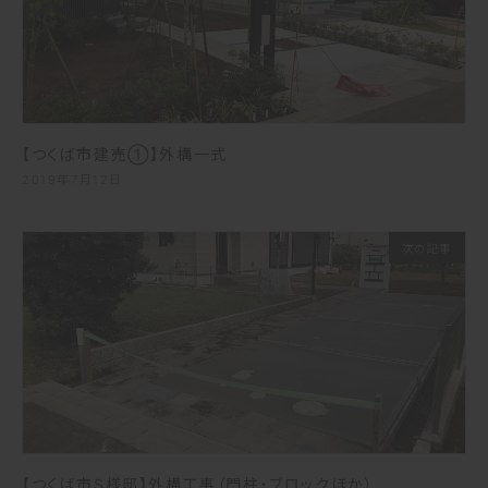
【つくば市建売①】外構一式
2019年7月12日
次の記事
【つくば市S様邸】外構工事（門柱・ブロックほか）