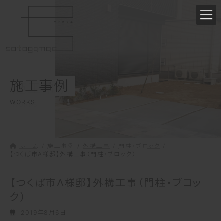
コ
ナ
ン
ビ
テ
ゲ
ン
ー
ツ
シ
へ
ョ
ス
ン
施工事例
キ
に
ッ
移
WORKS
プ
動
ホーム
施工事例
外構工事
門柱・ブロック
【つくば市A様邸】外構工事（門柱・ブロック）
【つくば市A様邸】外構工事（門柱・ブロッ
ク）
2019年8月6日