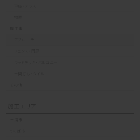
ジ
車庫・テラス
送
物置
り
庭工事
アプローチ
フェンス・門扉
ウッドデッキ・バルコニー
土間打ち・タイル
その他
施工エリア
土浦市
つくば市