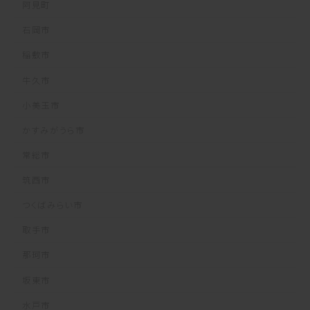
阿見町
石岡市
稲敷市
牛久市
小美玉市
かすみがうら市
常総市
筑西市
つくばみらい市
取手市
那珂市
坂東市
水戸市