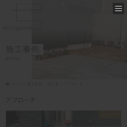
コ
ナ
ン
ビ
テ
ゲ
ン
ー
ツ
シ
へ
ョ
ス
ン
施工事例
キ
に
ッ
移
WORKS
プ
動
ホーム
施工事例
庭工事
アプローチ
アプローチ
アプローチ