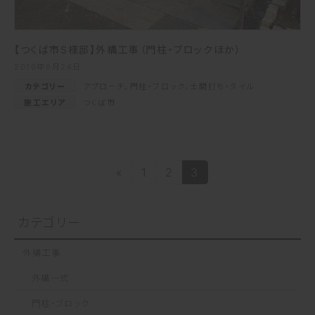
【つくば市S様邸】外構工事（門柱・ブロックほか）
2019年9月24日
カテゴリー
アプローチ
、
門柱・ブロック
、
土間打ち・タイル
施工エリア
つくば市
投
«
1
2
3
固
固
固
定
定
定
稿
ペ
ペ
ペ
カテゴリー
ー
ー
ー
の
ジ
ジ
ジ
外構工事
ペ
外構一式
ー
門柱・ブロック