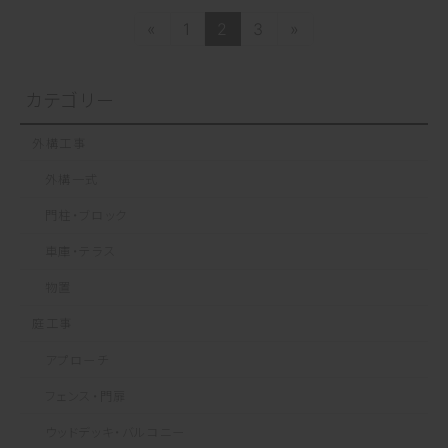
投
«
1
2
3
»
固
固
固
定
定
定
稿
ペ
ペ
ペ
カテゴリー
ー
ー
ー
の
ジ
ジ
ジ
外構工事
ペ
外構一式
ー
門柱・ブロック
ジ
車庫・テラス
送
物置
り
庭工事
アプローチ
フェンス・門扉
ウッドデッキ・バルコニー