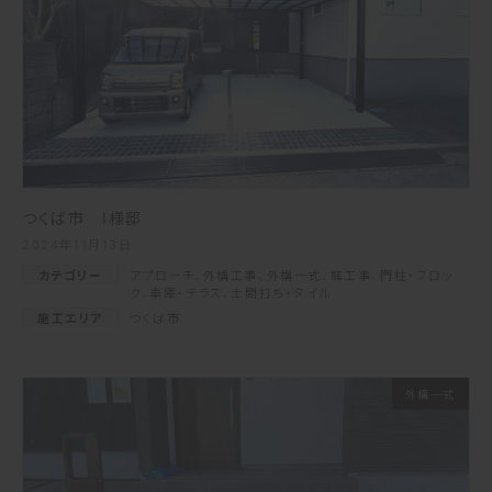
つくば市 I様邸
2024年11月13日
カテゴリー
アプローチ
、
外構工事
、
外構一式
、
庭工事
、
門柱・ブロッ
ク
、
車庫・テラス
、
土間打ち・タイル
施工エリア
つくば市
外構一式