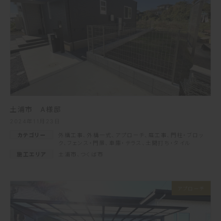
土浦市 A様邸
2024年11月23日
カテゴリー
外構工事
、
外構一式
、
アプローチ
、
庭工事
、
門柱・ブロッ
ク
、
フェンス・門扉
、
車庫・テラス
、
土間打ち・タイル
施工エリア
土浦市
、
つくば市
アプローチ