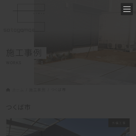
コ
ナ
ン
ビ
テ
ゲ
ン
ー
ツ
シ
へ
ョ
ス
ン
施工事例
キ
に
ッ
移
WORKS
プ
動
ホーム
施工事例
つくば市
つくば市
外構工事