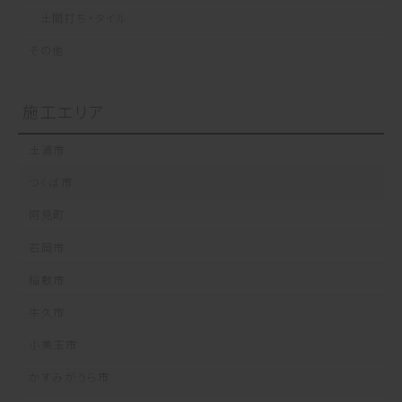
土間打ち・タイル
その他
施工エリア
土浦市
つくば市
阿見町
石岡市
稲敷市
牛久市
小美玉市
かすみがうら市