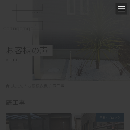
コ
ナ
ン
ビ
テ
ゲ
ン
ー
ツ
シ
へ
ョ
ス
ン
お客様の声
キ
に
ッ
移
VOICE
プ
動
ホーム
お客様の声
庭工事
庭工事
門柱・ブロック