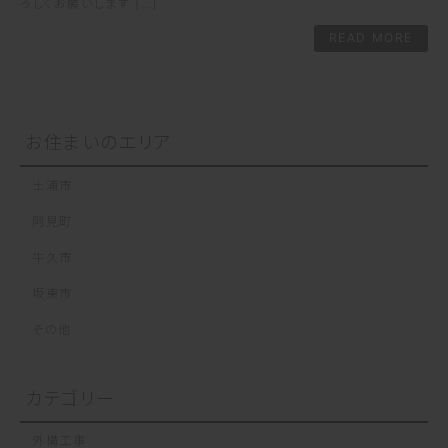
ろしくお願いします […]
READ MORE
お住まいのエリア
土浦市
阿見町
牛久市
坂東市
その他
カテゴリー
外構工事